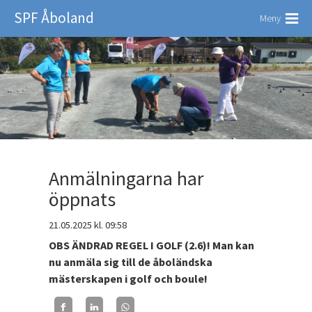
SPF Åboland
Meny
Anmälningarna har
öppnats
21.05.2025
kl. 09:58
OBS ÄNDRAD REGEL I GOLF (2.6)! Man kan
nu anmäla sig till de åboländska
mästerskapen i golf och boule!