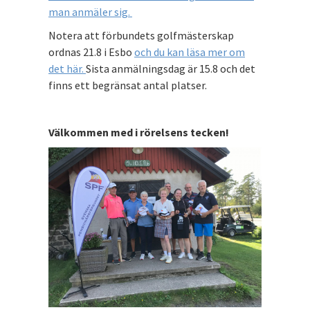
man anmäler sig.
Notera att förbundets golfmästerskap
ordnas 21.8 i Esbo
och du kan läsa mer om
det här.
Sista anmälningsdag är 15.8 och det
finns ett begränsat antal platser.
Välkommen med i rörelsens tecken!